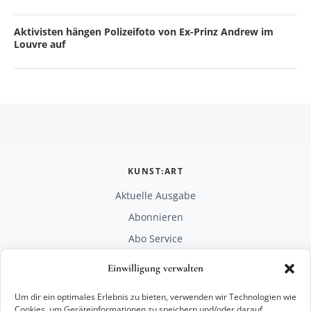
Aktivisten hängen Polizeifoto von Ex-Prinz Andrew im
Louvre auf
KUNST:ART
Aktuelle Ausgabe
Abonnieren
Abo Service
Mediadaten
Einwilligung verwalten
Unterstützen
Um dir ein optimales Erlebnis zu bieten, verwenden wir Technologien wie
RECHTLICHES
Cookies, um Geräteinformationen zu speichern und/oder darauf