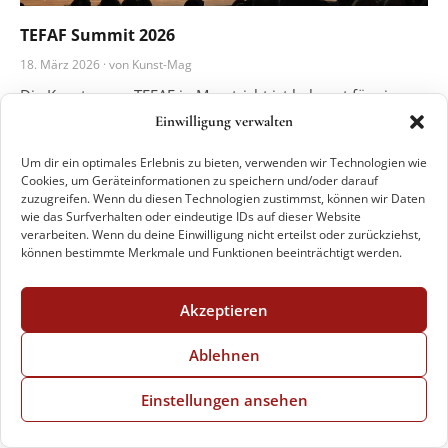
TEFAF Summit 2026
18. März 2026 · von Kunst-Mag
Die Kunstmesse TEFAF in Maastricht ist bekannt für ein
Kunsterlebnis auf höchstem Niveau, dessen breites
Einwilligung verwalten
Angebot an hochkarätiger Kunst jedes Jahr
Kunst direkt ins Postfach
Um dir ein optimales Erlebnis zu bieten, verwenden wir Technologien wie
Kunstbegeisterte und Sammler aus der ganzen Welt nach
Der kunst:letter – jeden Montag & Donnerstag
Cookies, um Geräteinformationen zu speichern und/oder darauf
Maastricht lockt. Im Nachgang eines jeden
zuzugreifen. Wenn du diesen Technologien zustimmst, können wir Daten
Messegeschehens steht der wirtschaftliche Faktor, denn
wie das Surfverhalten oder eindeutige IDs auf dieser Website
verarbeiten. Wenn du deine Einwilligung nicht erteilst oder zurückziehst,
Ausstellungen
Kunstnews
Presseschau
am erzielten Umsatz wird der Erfolg einer Messe bewertet.
können bestimmte Merkmale und Funktionen beeinträchtigt werden.
Frau
Herr
Divers
Akzeptieren
Ablehnen
Einstellungen ansehen