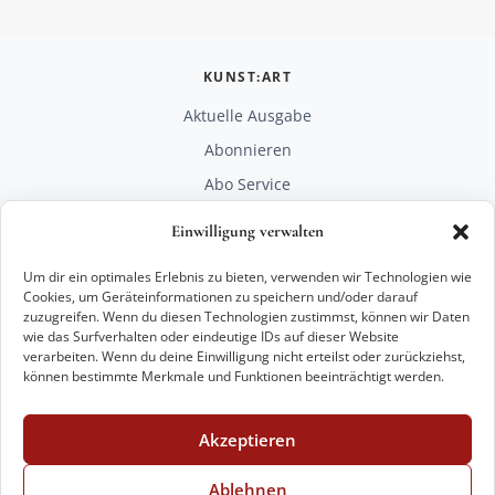
KUNST:ART
Aktuelle Ausgabe
Abonnieren
Abo Service
Mediadaten
Einwilligung verwalten
Unterstützen
Um dir ein optimales Erlebnis zu bieten, verwenden wir Technologien wie
RECHTLICHES
Cookies, um Geräteinformationen zu speichern und/oder darauf
zuzugreifen. Wenn du diesen Technologien zustimmst, können wir Daten
Impressum
wie das Surfverhalten oder eindeutige IDs auf dieser Website
Datenschutz
verarbeiten. Wenn du deine Einwilligung nicht erteilst oder zurückziehst,
können bestimmte Merkmale und Funktionen beeinträchtigt werden.
KONTAKT
mail@kunstart.info
Akzeptieren
+49 221 29 28 27 21
Weitere Optionen
Ablehnen