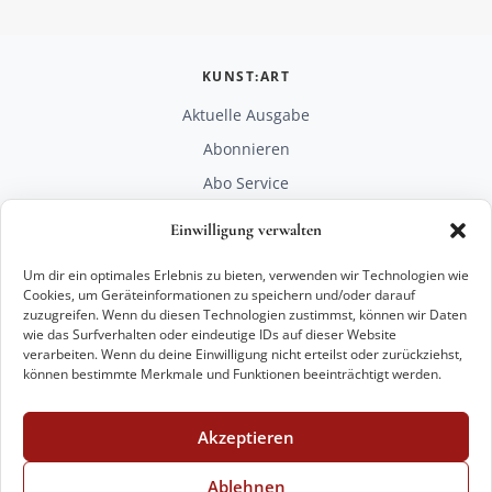
KUNST:ART
Aktuelle Ausgabe
Abonnieren
Abo Service
Mediadaten
Einwilligung verwalten
Unterstützen
Um dir ein optimales Erlebnis zu bieten, verwenden wir Technologien wie
RECHTLICHES
Cookies, um Geräteinformationen zu speichern und/oder darauf
zuzugreifen. Wenn du diesen Technologien zustimmst, können wir Daten
Impressum
wie das Surfverhalten oder eindeutige IDs auf dieser Website
Datenschutz
verarbeiten. Wenn du deine Einwilligung nicht erteilst oder zurückziehst,
können bestimmte Merkmale und Funktionen beeinträchtigt werden.
KONTAKT
mail@kunstart.info
Akzeptieren
+49 221 29 28 27 21
Weitere Optionen
Ablehnen