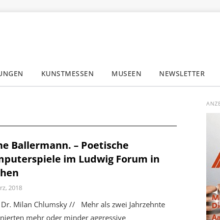
LUNGEN
KUNSTMESSEN
MUSEEN
NEWSLETTER
✕
ANZ
e Ballermann. – Poetische
puterspiele im Ludwig Forum in
chen
rz, 2018
Dr. Milan Chlumsky // Mehr als zwei Jahrzehnte
nierten mehr oder minder aggressive