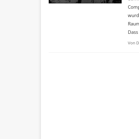
Comp
wurd
Raums
Dass
Von
D