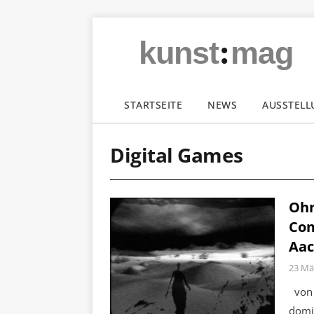
:
kunst
mag
STARTSEITE
NEWS
AUSSTEL
Digital Games
Ohn
Com
Aa
23 Mä
von 
domi