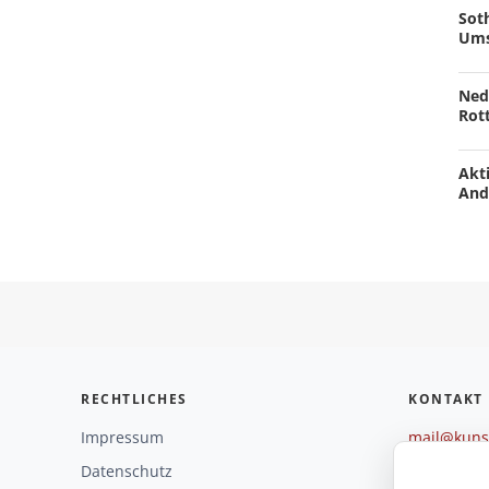
Soth
Ums
Ned
Rot
Akti
And
RECHTLICHES
KONTAKT
Impressum
mail@kunst
+49 221 29
Datenschutz