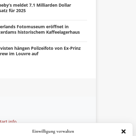
eby’s meldet 7,1 Milliarden Dollar
atz für 2025
erlands Fotomuseum eröffnet in
terdams historischem Kaffeelagerhaus
visten hängen Polizeifoto von Ex-Prinz
rew im Louvre auf
art.info
 28 27 21
Einwilligung verwalten