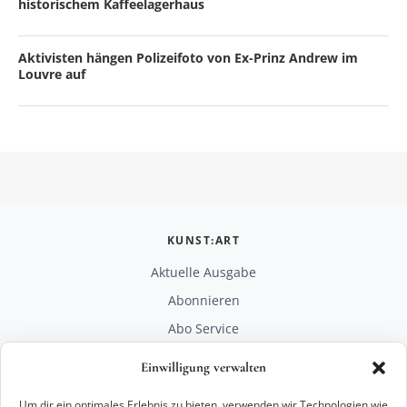
historischem Kaffeelagerhaus
Aktivisten hängen Polizeifoto von Ex-Prinz Andrew im
Louvre auf
KUNST:ART
Aktuelle Ausgabe
Abonnieren
Abo Service
Mediadaten
Einwilligung verwalten
Unterstützen
Um dir ein optimales Erlebnis zu bieten, verwenden wir Technologien wie