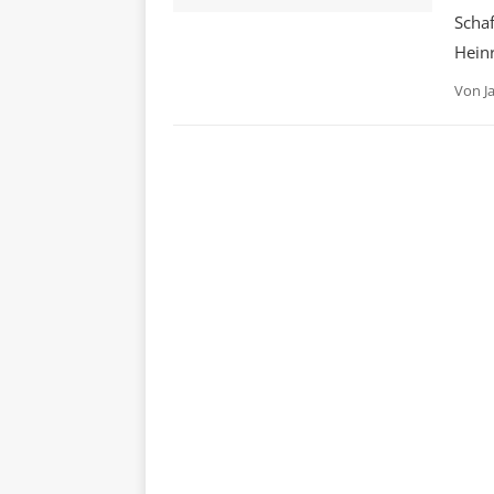
Scha
Hein
Von
J