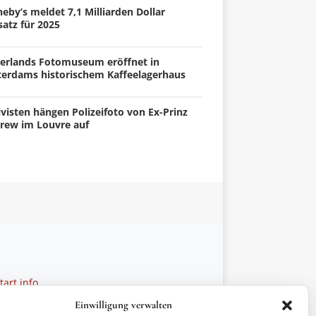
eby’s meldet 7,1 Milliarden Dollar
atz für 2025
erlands Fotomuseum eröffnet in
terdams historischem Kaffeelagerhaus
visten hängen Polizeifoto von Ex-Prinz
rew im Louvre auf
art.info
 28 27 21
Einwilligung verwalten