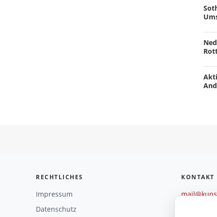
Soth
Ums
Ned
Rot
Akti
And
RECHTLICHES
KONTAKT
Impressum
mail@kunst
+49 221 29
Datenschutz