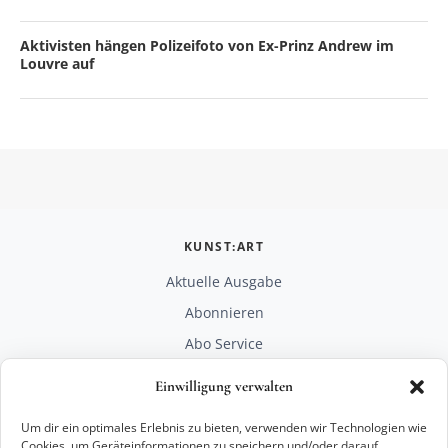
Aktivisten hängen Polizeifoto von Ex-Prinz Andrew im
Louvre auf
KUNST:ART
Aktuelle Ausgabe
Abonnieren
Abo Service
Mediadaten
Einwilligung verwalten
Unterstützen
Um dir ein optimales Erlebnis zu bieten, verwenden wir Technologien wie
RECHTLICHES
Cookies, um Geräteinformationen zu speichern und/oder darauf