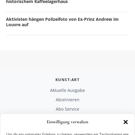
historischem Kaffeelagerhaus
Aktivisten hängen Polizeifoto von Ex-Prinz Andrew im
Louvre auf
KUNST:ART
Aktuelle Ausgabe
Abonnieren
Abo Service
Mediadaten
Einwilligung verwalten
Unterstützen
Um dir ein optimales Erlebnis zu bieten, verwenden wir Technologien wie