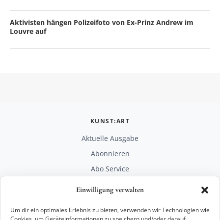
Aktivisten hängen Polizeifoto von Ex-Prinz Andrew im
Louvre auf
KUNST:ART
Aktuelle Ausgabe
Abonnieren
Abo Service
Mediadaten
Einwilligung verwalten
Unterstützen
Um dir ein optimales Erlebnis zu bieten, verwenden wir Technologien wie
RECHTLICHES
Cookies, um Geräteinformationen zu speichern und/oder darauf