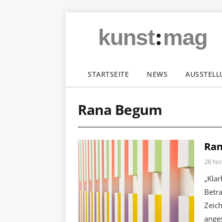
:
kunst
mag
STARTSEITE
NEWS
AUSSTEL
Rana Begum
Ran
28 No
„Klar
Betr
Zeic
anges