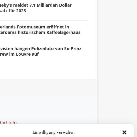
eby’s meldet 7,1 Milliarden Dollar
atz für 2025
erlands Fotomuseum eröffnet in
terdams historischem Kaffeelagerhaus
visten hängen Polizeifoto von Ex-Prinz
rew im Louvre auf
art.info
 28 27 21
Einwilligung verwalten