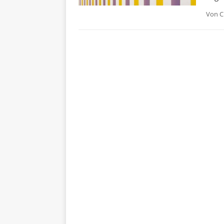
Von
C