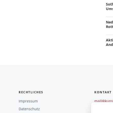
Soth
Ums
Ned
Rot
Akti
And
RECHTLICHES
KONTAKT
Impressum
mail@kunst
+49 221 29
Datenschutz