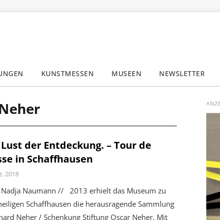
LUNGEN
KUNSTMESSEN
MUSEEN
NEWSLETTER
✕
 Neher
ANZ
 Lust der Entdeckung. – Tour de
sse in Schaffhausen
z, 2018
Nadja Naumann // 2013 erhielt das Museum zu
rheiligen Schaffhausen die herausragende Sammlung
hard Neher / Schenkung Stiftung Oscar Neher. Mit