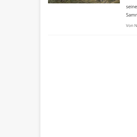
seine
Samm
Von
N