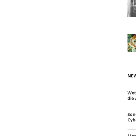
NE
Wet
die
Son
Cyb
Mos