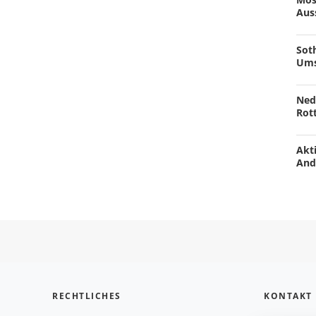
Aus
Soth
Ums
Ned
Rot
Akti
And
RECHTLICHES
KONTAKT