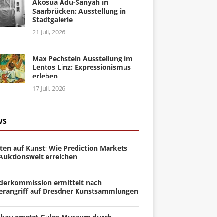
Akosua Adu-Sanyah in
Saarbrücken: Ausstellung in
Stadtgalerie
21 Juli, 2026
Max Pechstein Ausstellung im
Lentos Linz: Expressionismus
erleben
17 Juli, 2026
WS
ten auf Kunst: Wie Prediction Markets
 Auktionswelt erreichen
derkommission ermittelt nach
erangriff auf Dresdner Kunstsammlungen
kau ersetzt Gulag-Museum durch