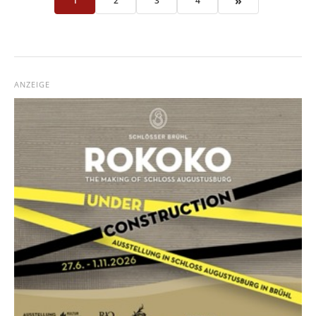
»
1
2
3
4
ANZEIGE