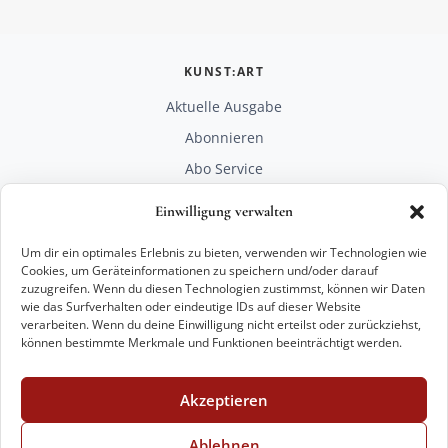
KUNST:ART
Aktuelle Ausgabe
Abonnieren
Abo Service
Mediadaten
Einwilligung verwalten
Unterstützen
Um dir ein optimales Erlebnis zu bieten, verwenden wir Technologien wie
RECHTLICHES
Cookies, um Geräteinformationen zu speichern und/oder darauf
zuzugreifen. Wenn du diesen Technologien zustimmst, können wir Daten
Impressum
wie das Surfverhalten oder eindeutige IDs auf dieser Website
Datenschutz
verarbeiten. Wenn du deine Einwilligung nicht erteilst oder zurückziehst,
können bestimmte Merkmale und Funktionen beeinträchtigt werden.
KONTAKT
mail@kunstart.info
Akzeptieren
+49 221 29 28 27 21
Weitere Optionen
Ablehnen