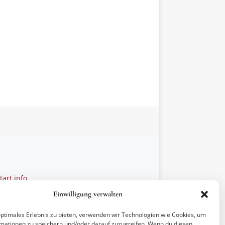
art.info
 28 27 21
Einwilligung verwalten
ptionen
optimales Erlebnis zu bieten, verwenden wir Technologien wie Cookies, um
mationen zu speichern und/oder darauf zuzugreifen. Wenn du diesen