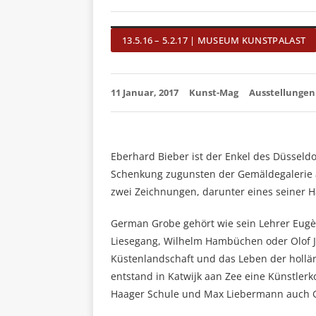
13.5.16 – 5.2.17 | MUSEUM KUNSTPALAST
11 Januar, 2017
Kunst-Mag
Ausstellungen
Eberhard Bieber ist der Enkel des Düsseld
Schenkung zugunsten der Gemäldegalerie 
zwei Zeichnungen, darunter eines seiner Ha
German Grobe gehört wie sein Lehrer Eugè
Liesegang, Wilhelm Hambüchen oder Olof Je
Küstenlandschaft und das Leben der hollä
entstand in Katwijk aan Zee eine Künstlerk
Haager Schule und Max Liebermann auch 