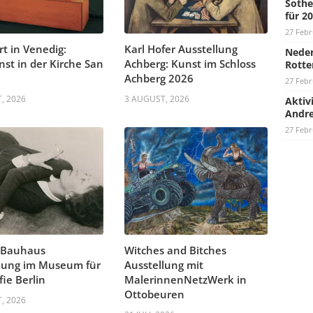
Sothe
für 2
27 Febr
rt in Venedig:
Karl Hofer Ausstellung
Neder
nst in der Kirche San
Achberg: Kunst im Schloss
Rotte
Achberg 2026
27 Febr
, 2026
3 AUGUST, 2026
Aktiv
Andre
27 Febr
 Bauhaus
Witches and Bitches
lung im Museum für
Ausstellung mit
fie Berlin
MalerinnenNetzWerk in
Ottobeuren
, 2026