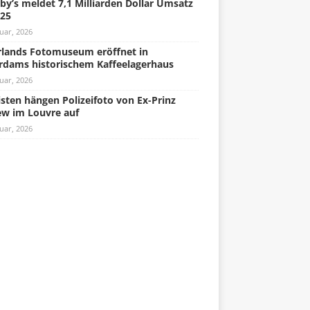
by’s meldet 7,1 Milliarden Dollar Umsatz
025
uar, 2026
lands Fotomuseum eröffnet in
rdams historischem Kaffeelagerhaus
uar, 2026
isten hängen Polizeifoto von Ex-Prinz
w im Louvre auf
uar, 2026