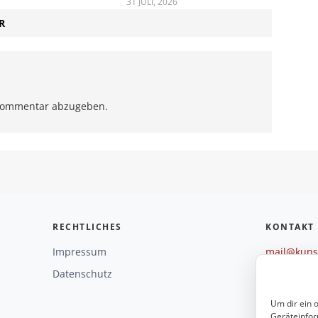
31 JULI, 2026
R
Kommentar abzugeben.
RECHTLICHES
KONTAKT
Impressum
mail@kunst
+49 221 29
Datenschutz
Weitere O
Um dir ein 
Geräteinfor