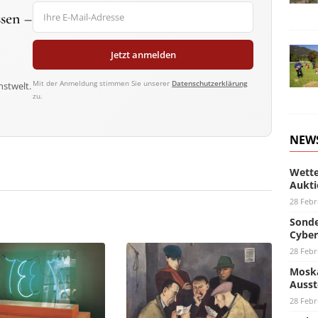
sen –
Jetzt anmelden
Mit der Anmeldung stimmen Sie unserer
Datenschutzerklärung
nstwelt.
zu.
NEW
Wette
Aukti
28 Febr
Sonde
Cyber
28 Febr
Moska
Ausst
28 Febr