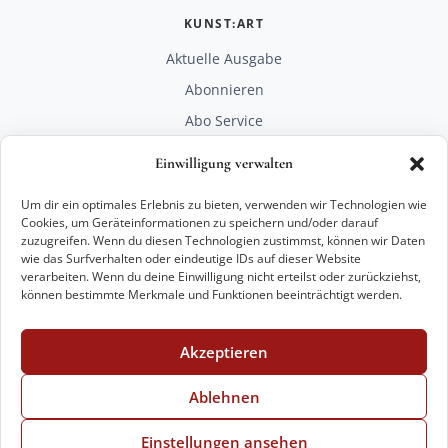
KUNST:ART
Aktuelle Ausgabe
Abonnieren
Abo Service
Mediadaten
Einwilligung verwalten
Unterstützen
Um dir ein optimales Erlebnis zu bieten, verwenden wir Technologien wie
RECHTLICHES
Cookies, um Geräteinformationen zu speichern und/oder darauf
zuzugreifen. Wenn du diesen Technologien zustimmst, können wir Daten
Impressum
wie das Surfverhalten oder eindeutige IDs auf dieser Website
Datenschutz
verarbeiten. Wenn du deine Einwilligung nicht erteilst oder zurückziehst,
können bestimmte Merkmale und Funktionen beeinträchtigt werden.
KONTAKT
mail@kunstart.info
Akzeptieren
+49 221 29 28 27 21
Weitere Optionen
Ablehnen
Einstellungen ansehen