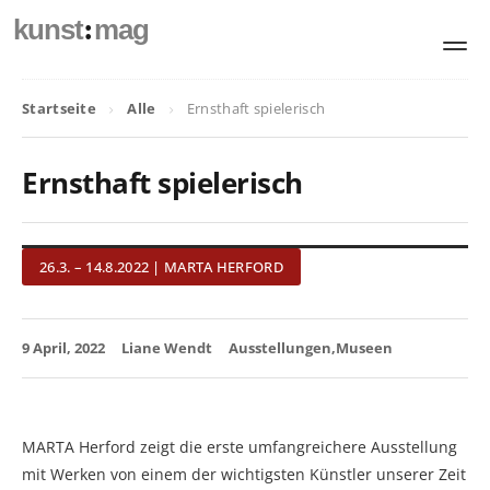
:
kunst
mag
Startseite
Alle
Ernsthaft spielerisch
Ernsthaft spielerisch
26.3. – 14.8.2022 | MARTA HERFORD
9 April, 2022
Liane Wendt
Ausstellungen
Museen
MARTA Herford zeigt die erste umfangreichere Ausstellung
mit Werken von einem der wichtigsten Künstler unserer Zeit