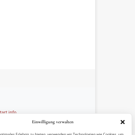
art.info
 28 27 21
Einwilligung verwalten
ptionen
optimales Erlebnis zu bieten, verwenden wir Technologien wie Cookies, um