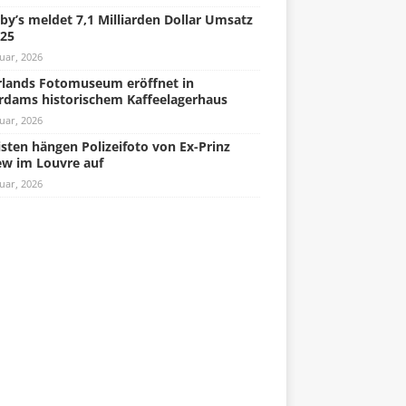
by’s meldet 7,1 Milliarden Dollar Umsatz
025
uar, 2026
lands Fotomuseum eröffnet in
rdams historischem Kaffeelagerhaus
uar, 2026
isten hängen Polizeifoto von Ex-Prinz
w im Louvre auf
uar, 2026