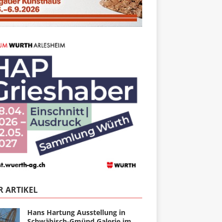
 ARTIKEL
Hans Hartung Ausstellung in
Schwäbisch-Gmünd Galerie im