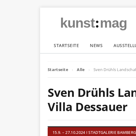
:
kunst
mag
STARTSEITE
NEWS
AUSSTEL
Startseite
Alle
Sven Drühls Landschaft
Sven Drühls Lan
Villa Dessauer
15.9. – 27.10.2024 I STADTGALERIE BAMBER