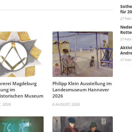
Sothe
für 2
27 Febr
Neder
Rotte
27 Febr
Aktiv
Andre
27 Febr
urerei Magdeburg
Philipp Klein Ausstellung im
lung im
Landesmuseum Hannover
historischen Museum
2026
, 2026
6 AUGUST, 2026