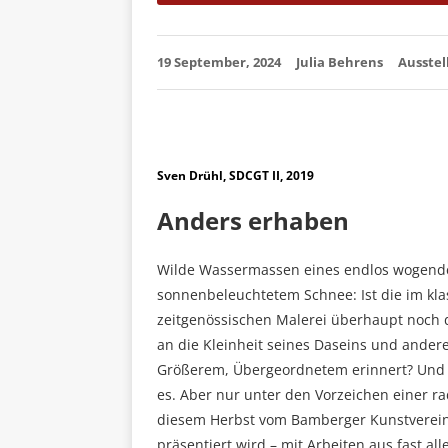
19 September, 2024
Julia Behrens
Ausste
Sven Drühl, SDCGT II, 2019
Anders erhaben
Wilde Wassermassen eines endlos wogend
sonnenbeleuchtetem Schnee: Ist die im kla
zeitgenössischen Malerei überhaupt noch 
an die Kleinheit seines Daseins und ander
Größerem, Übergeordnetem erinnert? Und das
es. Aber nur unter den Vorzeichen einer r
diesem Herbst vom Bamberger Kunstverein a
präsentiert wird – mit Arbeiten aus fast all