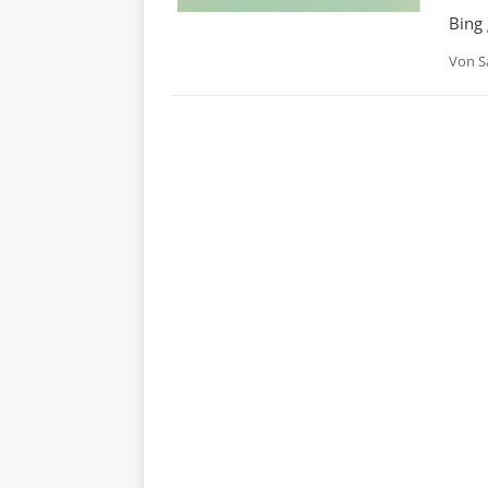
Bing 
Von
S