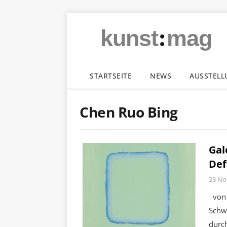
:
kunst
mag
STARTSEITE
NEWS
AUSSTEL
Chen Ruo Bing
Gal
Def
23 No
von 
Schw
durch