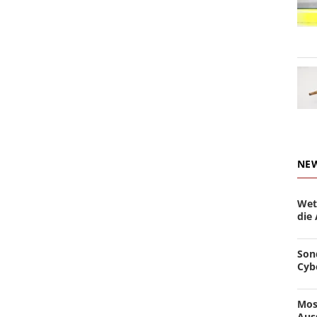
NE
Wet
die
Son
Cyb
Mos
Aus