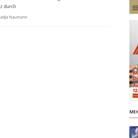
lz durch
adja Naumann
MEH