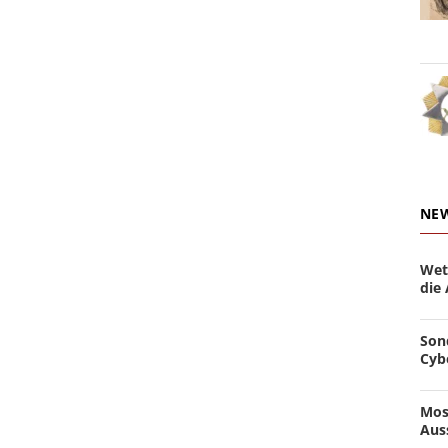
NE
Wet
die
Son
Cyb
Mos
Aus