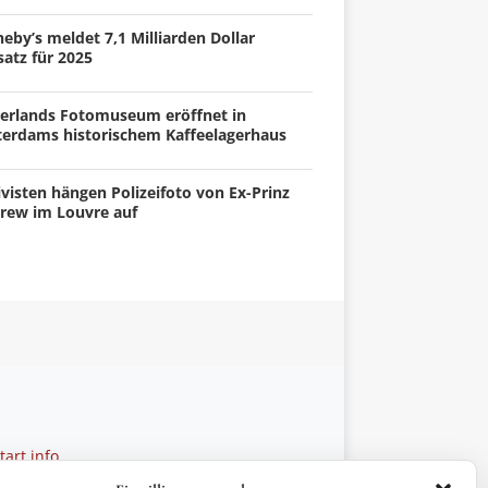
eby’s meldet 7,1 Milliarden Dollar
atz für 2025
erlands Fotomuseum eröffnet in
terdams historischem Kaffeelagerhaus
visten hängen Polizeifoto von Ex-Prinz
rew im Louvre auf
art.info
 28 27 21