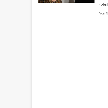
Schu
Von
N