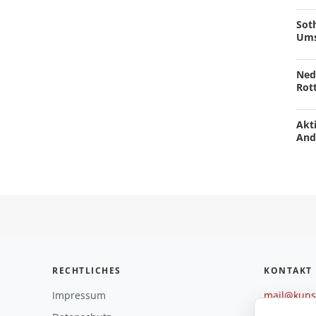
Soth
Ums
Ned
Rot
Akti
And
RECHTLICHES
KONTAKT
Impressum
mail@kunst
+49 221 29