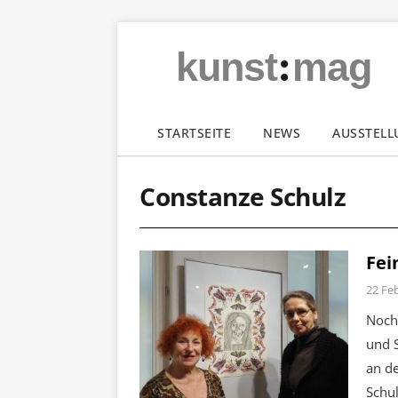
:
kunst
mag
STARTSEITE
NEWS
AUSSTEL
Constanze Schulz
Fei
22 Fe
Noch
und 
an d
Schul