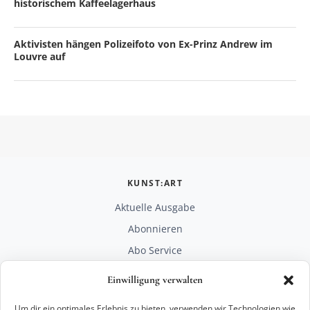
historischem Kaffeelagerhaus
Aktivisten hängen Polizeifoto von Ex-Prinz Andrew im
Louvre auf
KUNST:ART
Aktuelle Ausgabe
Abonnieren
Abo Service
Mediadaten
Einwilligung verwalten
Unterstützen
Um dir ein optimales Erlebnis zu bieten, verwenden wir Technologien wie