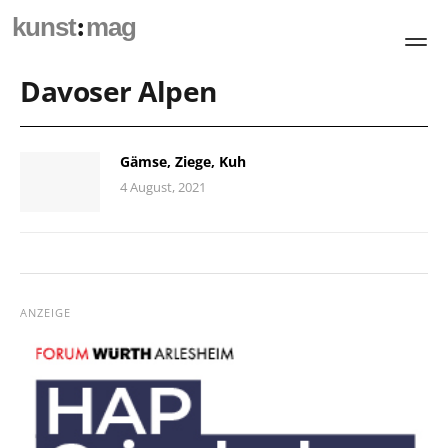
:
kunst
mag
Davoser Alpen
Gämse, Ziege, Kuh
4 August, 2021
ANZEIGE