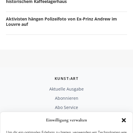
historischem Kaffeelagerhaus
Aktivisten hängen Polizeifoto von Ex-Prinz Andrew im
Louvre auf
KUNST:ART
Aktuelle Ausgabe
Abonnieren
Abo Service
Mediadaten
Einwilligung verwalten
Unterstützen
Um dir ein optimales Erlebnis zu bieten, verwenden wir Technologien wie