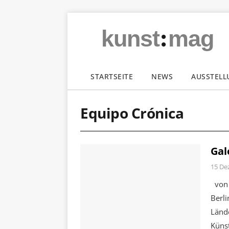
:
kunst
mag
STARTSEITE
NEWS
AUSSTEL
Equipo Crónica
Gal
15 De
von 
Berli
Länd
Künst