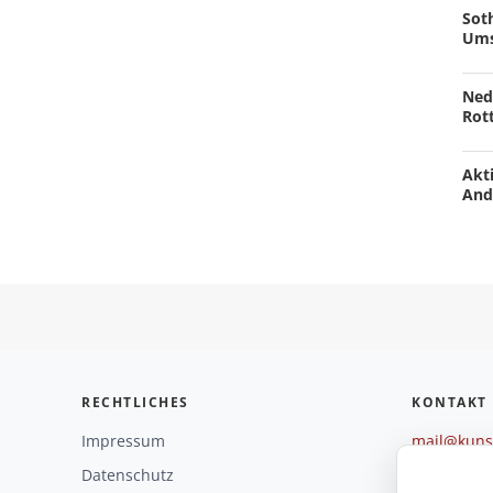
Soth
Ums
Ned
Rot
Akti
And
RECHTLICHES
KONTAKT
Impressum
mail@kunst
+49 221 29
Datenschutz