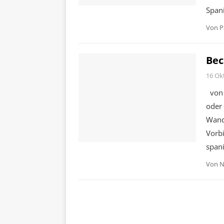
Span
Von
P
Bec
16 Ok
von 
oder 
Wanda
Vorb
span
Von
N