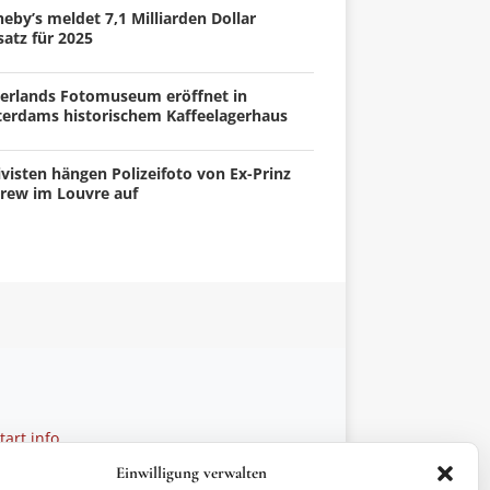
eby’s meldet 7,1 Milliarden Dollar
atz für 2025
erlands Fotomuseum eröffnet in
terdams historischem Kaffeelagerhaus
visten hängen Polizeifoto von Ex-Prinz
rew im Louvre auf
art.info
 28 27 21
Einwilligung verwalten