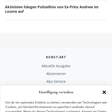
Aktivisten hängen Polizeifoto von Ex-Prinz Andrew im
Louvre auf
KUNST:ART
Aktuelle Ausgabe
Abonnieren
Abo Service
Mediadaten
Einwilligung verwalten
Unterstützen
Um dir ein optimales Erlebnis zu bieten, verwenden wir Technologien wie
RECHTLICHES
Cookies, um Geräteinformationen zu speichern und/oder darauf
zuzugreifen. Wenn du diesen Technologien zustimmst, können wir Daten