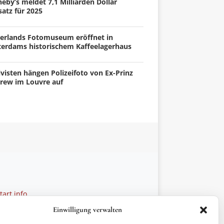
eby’s meldet 7,1 Milliarden Dollar
atz für 2025
erlands Fotomuseum eröffnet in
terdams historischem Kaffeelagerhaus
visten hängen Polizeifoto von Ex-Prinz
rew im Louvre auf
art.info
 28 27 21
Einwilligung verwalten
ptionen