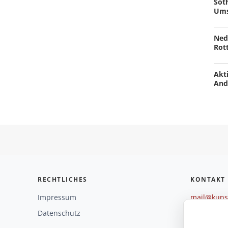
Soth
Ums
Ned
Rot
Akti
And
RECHTLICHES
KONTAKT
Impressum
mail@kunst
+49 221 29
Datenschutz
Weitere O