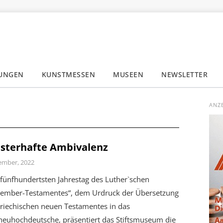
LUNGEN
KUNSTMESSEN
MUSEEN
NEWSLETTER
✕
ANZ
isterhafte Ambivalenz
ember, 2022
fünfhundertsten Jahrestag des Luther`schen
tember-Testamentes“, dem Urdruck der Übersetzung
griechischen neuen Testamentes in das
neuhochdeutsche, präsentiert das Stiftsmuseum die