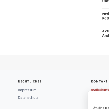
Ums
Ned
Rot
Akti
And
RECHTLICHES
KONTAKT
Impressum
mail@kunst
+49 221 29
Datenschutz
Weitere O
Um dir ein 