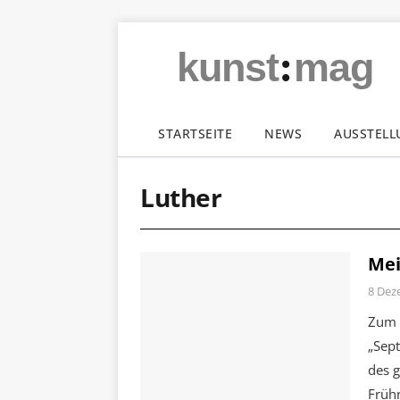
:
kunst
mag
STARTSEITE
NEWS
AUSSTEL
Luther
Me
8 Dez
Zum 
„Sep
des 
Früh