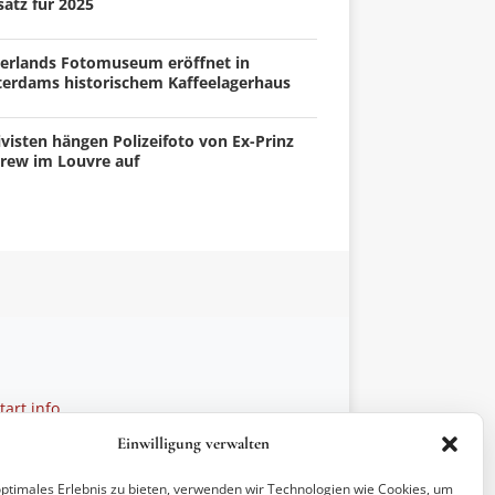
atz für 2025
erlands Fotomuseum eröffnet in
terdams historischem Kaffeelagerhaus
visten hängen Polizeifoto von Ex-Prinz
rew im Louvre auf
art.info
 28 27 21
Einwilligung verwalten
ptionen
optimales Erlebnis zu bieten, verwenden wir Technologien wie Cookies, um