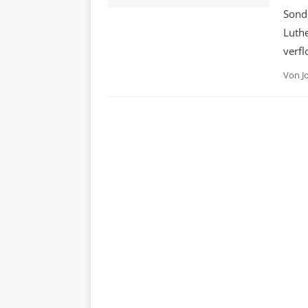
Sond
Luthe
verfl
Von
J