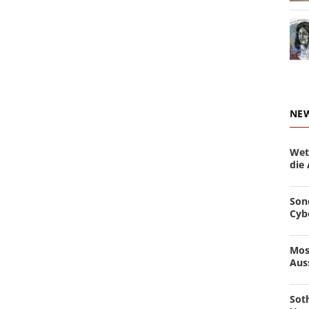
NE
Wet
die
Son
Cyb
Mos
Aus
Soth