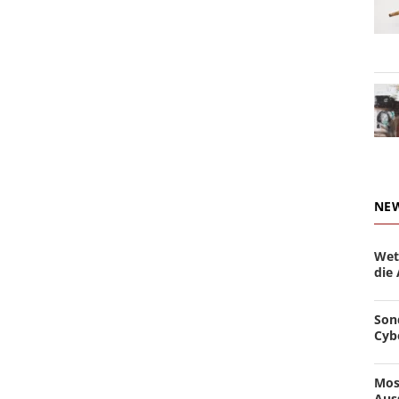
NE
Wet
die
Son
Cyb
Mos
Aus