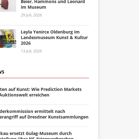
Beier, Hammons und Leonard
im Museum
29 Juli, 2026
Leyla Yenirce Oldenburg im
Landesmuseum Kunst & Kultur
2026
13 Juli, 2026
WS
ten auf Kunst: Wie Prediction Markets
 Auktionswelt erreichen
derkommission ermittelt nach
erangriff auf Dresdner Kunstsammlungen
kau ersetzt Gulag-Museum durch
stellung über NS-Kriegsverbrechen