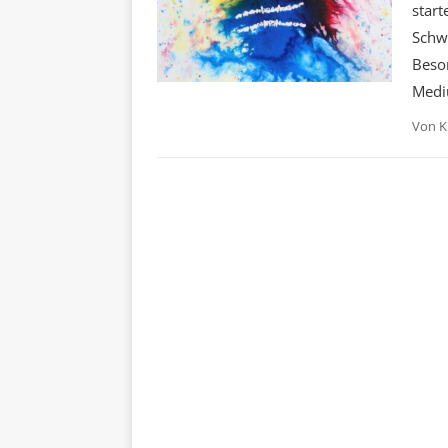
start
Schw
Beson
Mediu
Von
K