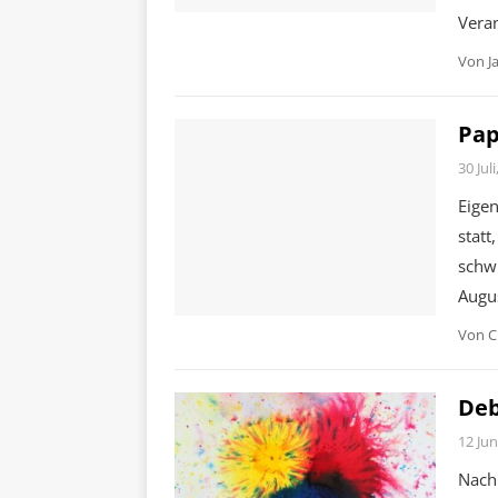
Veran
Von
J
Pap
30 Jul
Eigen
statt
schwi
Augus
Von
C
Deb
12 Jun
Nach