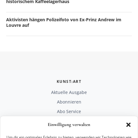
historischem Kaffeelagerhaus
Aktivisten hängen Polizeifoto von Ex-Prinz Andrew im
Louvre auf
KUNST:ART
Aktuelle Ausgabe
Abonnieren
Abo Service
Mediadaten
Einwilligung verwalten
Unterstützen
Um dir ein optimales Erlebnis zu bieten, verwenden wir Technologien wie