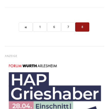
«
1
6
7
8
ANZEIGE