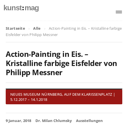
:
kunst
mag
Startseite
Alle
Action-Painting in Eis. – Kristalline farbige
Eisfelder von Philipp Messner
Action-Painting in Eis. –
Kristalline farbige Eisfelder von
Philipp Messner
NEUES MUSEUM NÜRNBERG, AUF DEM KLARISSENPLATZ |
5.12.2017 – 14.1.2018
9 Januar, 2018
Dr. Milan Chlumsky
Ausstellungen