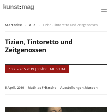
:
kunst
mag
Startseite
Alle
Tizian, Tintoretto und Zeitgenossen
Tizian, Tintoretto und
Zeitgenossen
13.2. – 26.5.2019 | STÄDEL MUSEUM
5 April, 2019
Mathias Fritzsche
Ausstellungen
Museen