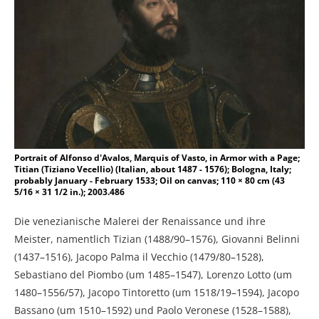
Portrait of Alfonso d'Avalos, Marquis of Vasto, in Armor with a Page;
Titian (Tiziano Vecellio) (Italian, about 1487 - 1576); Bologna, Italy;
probably January - February 1533; Oil on canvas; 110 × 80 cm (43
5/16 × 31 1/2 in.); 2003.486
Die venezianische Malerei der Renaissance und ihre
Meister, namentlich Tizian (1488/90–1576), Giovanni Belinni
(1437–1516), Jacopo Palma il Vecchio (1479/80–1528),
Sebastiano del Piombo (um 1485–1547), Lorenzo Lotto (um
1480–1556/57), Jacopo Tintoretto (um 1518/19–1594), Jacopo
Bassano (um 1510–1592) und Paolo Veronese (1528–1588),