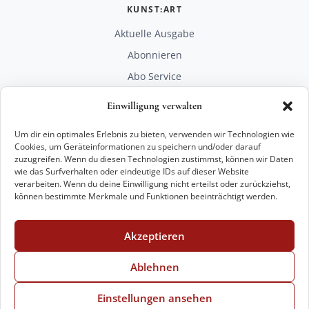
KUNST:ART
Aktuelle Ausgabe
Abonnieren
Abo Service
Mediadaten
Einwilligung verwalten
Unterstützen
Um dir ein optimales Erlebnis zu bieten, verwenden wir Technologien wie
RECHTLICHES
Cookies, um Geräteinformationen zu speichern und/oder darauf
zuzugreifen. Wenn du diesen Technologien zustimmst, können wir Daten
Impressum
wie das Surfverhalten oder eindeutige IDs auf dieser Website
Datenschutz
verarbeiten. Wenn du deine Einwilligung nicht erteilst oder zurückziehst,
können bestimmte Merkmale und Funktionen beeinträchtigt werden.
KONTAKT
mail@kunstart.info
Akzeptieren
+49 221 29 28 27 21
Weitere Optionen
Ablehnen
Einstellungen ansehen