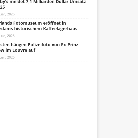
by’s meldet 7,1 Milliarden Dollar Umsatz
025
uar, 2026
lands Fotomuseum eröffnet in
rdams historischem Kaffeelagerhaus
uar, 2026
isten hängen Polizeifoto von Ex-Prinz
w im Louvre auf
uar, 2026