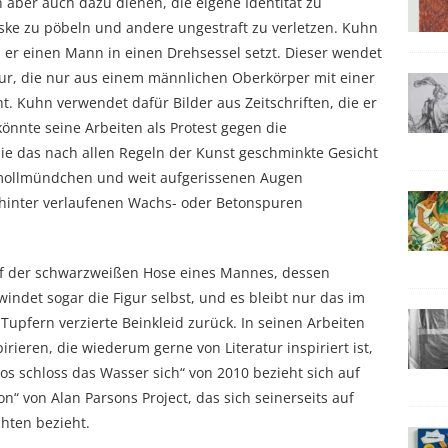
 aber auch dazu dienen, die eigene Identität zu
ske zu pöbeln und andere ungestraft zu verletzen. Kuhn
 er einen Mann in einen Drehsessel setzt. Dieser wendet
ur, die nur aus einem männlichen Oberkörper mit einer
. Kuhn verwendet dafür Bilder aus Zeitschriften, die er
önnte seine Arbeiten als Protest gegen die
die das nach allen Regeln der Kunst geschminkte Gesicht
hmollmündchen und weit aufgerissenen Augen
n hinter verlaufenen Wachs- oder Betonspuren
auf der schwarzweißen Hose eines Mannes, dessen
indet sogar die Figur selbst, und es bleibt nur das im
pfern verzierte Beinkleid zurück. In seinen Arbeiten
irieren, die wiederum gerne von Literatur inspiriert ist,
os schloss das Wasser sich“ von 2010 bezieht sich auf
n“ von Alan Parsons Project, das sich seinerseits auf
hten bezieht.