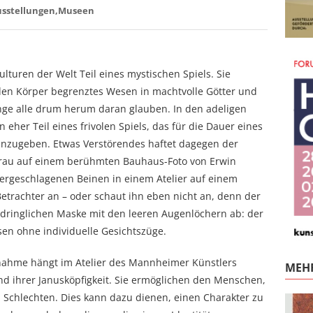
sstellungen
Museen
lturen der Welt Teil eines mystischen Spiels. Sie
den Körper begrenztes Wesen in machtvolle Götter und
ge alle drum herum daran glauben. In den adeligen
her Teil eines frivolen Spiels, das für die Dauer eines
hinzugeben. Etwas Verstörendes haftet dagegen der
Frau auf einem berühmten Bauhaus-Foto von Erwin
ndergeschlagenen Beinen in einem Atelier auf einem
etrachter an – oder schaut ihn eben nicht an, denn der
chdringlichen Maske mit den leeren Augenlöchern ab: der
n ohne individuelle Gesichtszüge.
nahme hängt im Atelier des Mannheimer Künstlers
MEHR
und ihrer Janusköpfigkeit. Sie ermöglichen den Menschen,
m Schlechten. Dies kann dazu dienen, einen Charakter zu