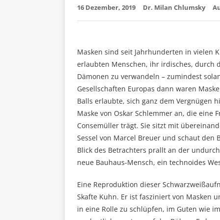
16 Dezember, 2019
Dr. Milan Chlumsky
Au
Masken sind seit Jahrhunderten in vielen Ku
erlaubten Menschen, ihr irdisches, durch 
Dämonen zu verwandeln – zumindest solan
Gesellschaften Europas dann waren Masken e
Balls erlaubte, sich ganz dem Vergnügen 
Maske von Oskar Schlemmer an, die eine 
Consemüller trägt. Sie sitzt mit übereina
Sessel von Marcel Breuer und schaut den B
Blick des Betrachters prallt an der undur
neue Bauhaus-Mensch, ein technoides Wese
Eine Reproduktion dieser Schwarzweißauf
Skafte Kuhn. Er ist fasziniert von Masken 
in eine Rolle zu schlüpfen, im Guten wie i