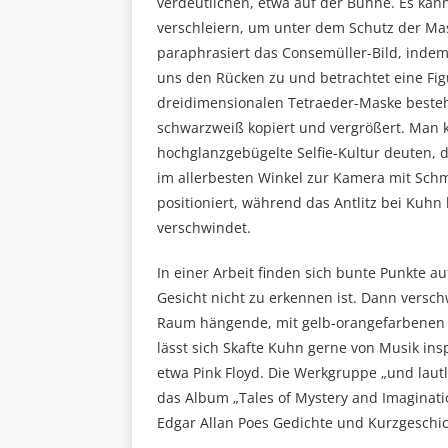
verdeutlichen, etwa auf der Bühne. Es kann
verschleiern, um unter dem Schutz der Ma
paraphrasiert das Consemüller-Bild, indem
uns den Rücken zu und betrachtet eine Fig
dreidimensionalen Tetraeder-Maske besteht
schwarzweiß kopiert und vergrößert. Man k
hochglanzgebügelte Selfie-Kultur deuten, 
im allerbesten Winkel zur Kamera mit Sc
positioniert, während das Antlitz bei Kuh
verschwindet.
In einer Arbeit finden sich bunte Punkte 
Gesicht nicht zu erkennen ist. Dann verschw
Raum hängende, mit gelb-orangefarbenen Tu
lässt sich Skafte Kuhn gerne von Musik insp
etwa Pink Floyd. Die Werkgruppe „und lautl
das Album „Tales of Mystery and Imaginatio
Edgar Allan Poes Gedichte und Kurzgeschic