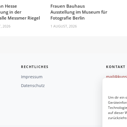
n Hesse
Frauen Bauhaus
lung in der
Ausstellung im Museum für
lle Messmer Riegel
Fotografie Berlin
, 2026
1 AUGUST, 2026
RECHTLICHES
KONTAKT
Impressum
mail@kunst
+49 221 29
Datenschutz
Weitere O
Um dir ein 
Geräteinfor
Technologie
auf dieser W
zurückziehs