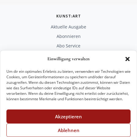
KUNST:ART
Aktuelle Ausgabe
Abonnieren
Abo Service
Mediadaten
Einwilligung verwalten
Unterstützen
Um dir ein optimales Erlebnis zu bieten, verwenden wir Technologien wie
RECHTLICHES
Cookies, um Geräteinformationen zu speichern und/oder darauf
zuzugreifen. Wenn du diesen Technologien zustimmst, können wir Daten
Impressum
wie das Surfverhalten oder eindeutige IDs auf dieser Website
Datenschutz
verarbeiten. Wenn du deine Einwilligung nicht erteilst oder zurückziehst,
können bestimmte Merkmale und Funktionen beeinträchtigt werden.
KONTAKT
mail@kunstart.info
Akzeptieren
+49 221 29 28 27 21
Weitere Optionen
Ablehnen