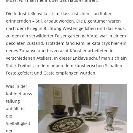
Muss, will man mehr über das Haus erfahren.
Die Industriellenvilla ist im klassizistichen – an Italien
erinnernden – Stil, erbaut worden. Die Eigentümer waren
nach dem Krieg in Richtung Westen geflohen und das Haus,
zu dem ein verwilderter Felsengarten gehörte, war in einem
desolaten Zustand. Trotzdem fand Familie Rataiczyk hier ein
neues Zuhause und bis zu acht Künstler arbeiteten in
verschiedenen Ateliers. In dieser Enklave schuf man sich ein
Stück Freiheit, in dem neben dem künstlerischen Schaffen
Feste gefeiert und Gäste empfangen wurden.
Was in der
Kabinettauss
tellung
auffällt ist
die
Vielfältigkeit
der