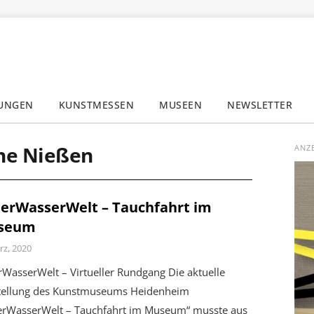
LUNGEN
KUNSTMESSEN
MUSEEN
NEWSLETTER
✕
the Nießen
ANZ
erWasserWelt – Tauchfahrt im
seum
rz, 2020
WasserWelt – Virtueller Rundgang Die aktuelle
tellung des Kunstmuseums Heidenheim
erWasserWelt – Tauchfahrt im Museum“ musste aus