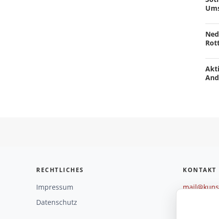
Ums
Ned
Rot
Akti
And
RECHTLICHES
KONTAKT
Impressum
mail@kunst
+49 221 29
Datenschutz
Weitere O