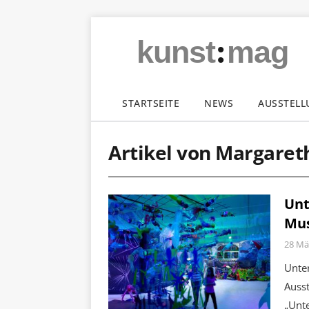
:
kunst
mag
STARTSEITE
NEWS
AUSSTEL
Artikel von Margare
Unt
Mu
28 Mä
Unter
Auss
„Unt