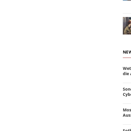
NE
Wet
die
Son
Cyb
Mos
Aus
Soth