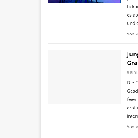
beka
es ab
und 
Von
M
Jun
Gra
8 Juni
Die G
Gesc
feier
eröff
inter
Von
M