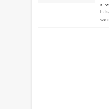
Künst
helle
Von
K