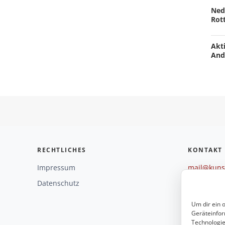
Ned
Rot
Akti
And
RECHTLICHES
KONTAKT
Impressum
mail@kunst
+49 221 29
Datenschutz
Weitere O
Um dir ein 
Geräteinfor
Technologie