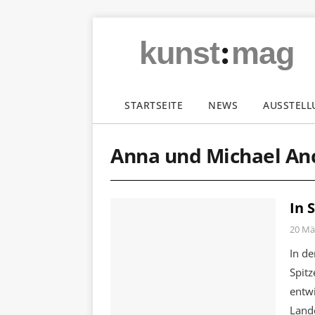
:
kunst
mag
STARTSEITE
NEWS
AUSSTEL
Anna und Michael An
In 
20 Mä
In de
Spit
entwi
Land