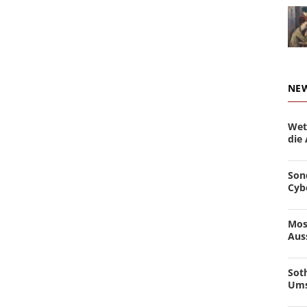
NE
Wet
die
Son
Cyb
Mos
Aus
Soth
Ums