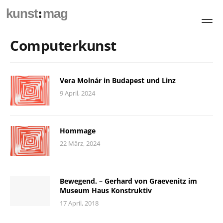
:
kunst
mag
Computerkunst
Vera Molnár in Budapest und Linz
9 April, 2024
Hommage
22 März, 2024
Bewegend. – Gerhard von Graevenitz im
Museum Haus Konstruktiv
17 April, 2018