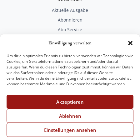
Aktuelle Ausgabe
Abonnieren
Abo Service
Mediadaten
Einwilligung verwalten
Unterstützen
Um dir ein optimales Erlebnis zu bieten, verwenden wir Technologien wie
RECHTLICHES
Cookies, um Geräteinformationen zu speichern und/oder darauf
zuzugreifen. Wenn du diesen Technologien zustimmst, können wir Daten
Impressum
wie das Surfverhalten oder eindeutige IDs auf dieser Website
Datenschutz
verarbeiten. Wenn du deine Einwilligung nicht erteilst oder zurückziehst,
können bestimmte Merkmale und Funktionen beeinträchtigt werden.
KONTAKT
mail@kunstart.info
Akzeptieren
+49 221 29 28 27 21
Weitere Optionen
Ablehnen
Einstellungen ansehen
© 2026 VKK Verlag Kunst und Kultur GmbH