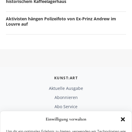
historischem Kaffeelagerhaus
Aktivisten hängen Polizeifoto von Ex-Prinz Andrew im
Louvre auf
KUNST:ART
Aktuelle Ausgabe
Abonnieren
Abo Service
Mediadaten
Einwilligung verwalten
Unterstützen
Um dir ein optimales Erlebnis zu bieten, verwenden wir Technologien wie