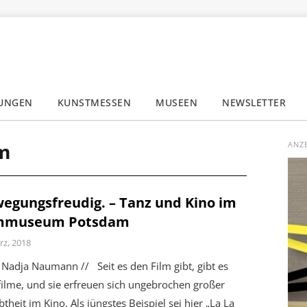
LUNGEN
KUNSTMESSEN
MUSEEN
NEWSLETTER
✕
m
ANZ
egungsfreudig. – Tanz und Kino im
lmmuseum Potsdam
rz, 2018
Nadja Naumann // Seit es den Film gibt, gibt es
ilme, und sie erfreuen sich ungebrochen großer
btheit im Kino. Als jüngstes Beispiel sei hier „La La