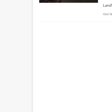
Land
Von
N