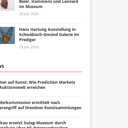
Beier, Hammons und Leonard
im Museum
29 Juli, 2026
Hans Hartung Ausstellung in
Schwäbisch-Gmünd Galerie im
Prediger
28 Juli, 2026
WS
ten auf Kunst: Wie Prediction Markets
 Auktionswelt erreichen
derkommission ermittelt nach
erangriff auf Dresdner Kunstsammlungen
kau ersetzt Gulag-Museum durch
stellung über NS-Kriegsverbrechen