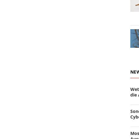
NE
Wet
die
Son
Cyb
Mos
Aus