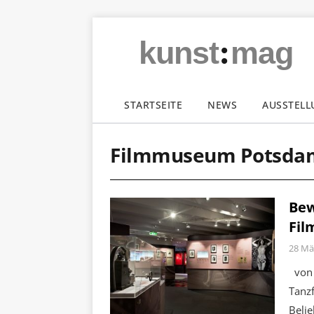
:
kunst
mag
STARTSEITE
NEWS
AUSSTEL
Filmmuseum Potsda
Bew
Fi
28 Mä
von 
Tanzf
Belie