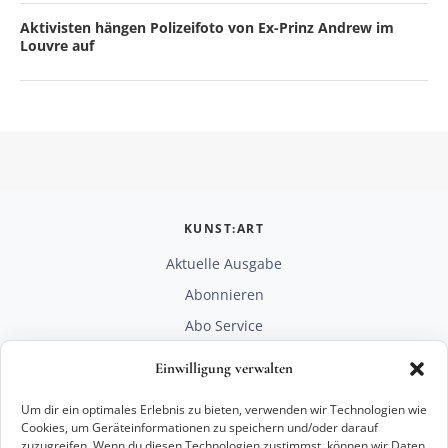
Aktivisten hängen Polizeifoto von Ex-Prinz Andrew im
Louvre auf
KUNST:ART
Aktuelle Ausgabe
Abonnieren
Abo Service
Mediadaten
Einwilligung verwalten
Unterstützen
Um dir ein optimales Erlebnis zu bieten, verwenden wir Technologien wie
RECHTLICHES
Cookies, um Geräteinformationen zu speichern und/oder darauf
zuzugreifen. Wenn du diesen Technologien zustimmst, können wir Daten