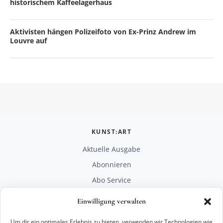
historischem Kaffeelagerhaus
Aktivisten hängen Polizeifoto von Ex-Prinz Andrew im
Louvre auf
KUNST:ART
Aktuelle Ausgabe
Abonnieren
Abo Service
Mediadaten
Einwilligung verwalten
Unterstützen
Um dir ein optimales Erlebnis zu bieten, verwenden wir Technologien wie