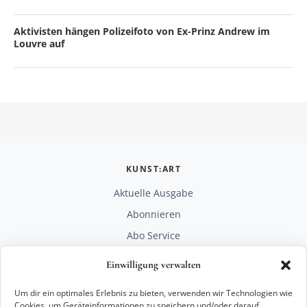
Aktivisten hängen Polizeifoto von Ex-Prinz Andrew im
Louvre auf
KUNST:ART
Aktuelle Ausgabe
Abonnieren
Abo Service
Mediadaten
Einwilligung verwalten
Unterstützen
Um dir ein optimales Erlebnis zu bieten, verwenden wir Technologien wie
RECHTLICHES
Cookies, um Geräteinformationen zu speichern und/oder darauf