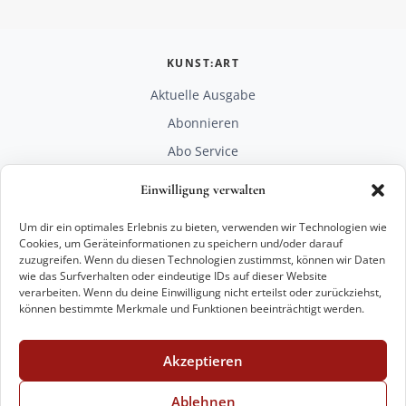
KUNST:ART
Aktuelle Ausgabe
Abonnieren
Abo Service
Mediadaten
Einwilligung verwalten
Unterstützen
Um dir ein optimales Erlebnis zu bieten, verwenden wir Technologien wie
RECHTLICHES
Cookies, um Geräteinformationen zu speichern und/oder darauf
zuzugreifen. Wenn du diesen Technologien zustimmst, können wir Daten
Impressum
wie das Surfverhalten oder eindeutige IDs auf dieser Website
Datenschutz
verarbeiten. Wenn du deine Einwilligung nicht erteilst oder zurückziehst,
können bestimmte Merkmale und Funktionen beeinträchtigt werden.
KONTAKT
mail@kunstart.info
Akzeptieren
+49 221 29 28 27 21
Weitere Optionen
Ablehnen