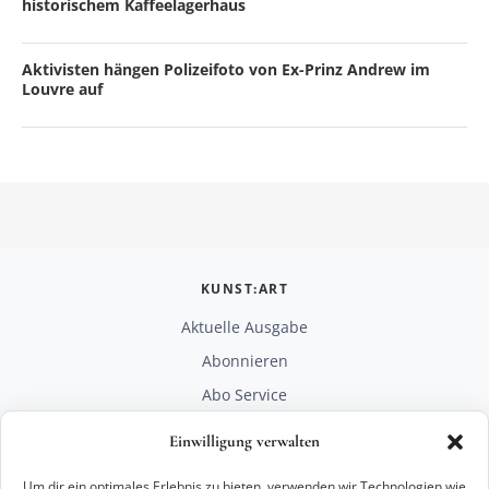
historischem Kaffeelagerhaus
Aktivisten hängen Polizeifoto von Ex-Prinz Andrew im
Louvre auf
KUNST:ART
Aktuelle Ausgabe
Abonnieren
Abo Service
Mediadaten
Einwilligung verwalten
Unterstützen
Um dir ein optimales Erlebnis zu bieten, verwenden wir Technologien wie