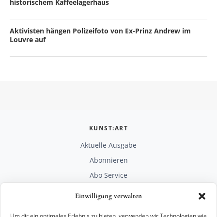
historischem Kaffeelagerhaus
Aktivisten hängen Polizeifoto von Ex-Prinz Andrew im
Louvre auf
KUNST:ART
Aktuelle Ausgabe
Abonnieren
Abo Service
Mediadaten
Einwilligung verwalten
Unterstützen
Um dir ein optimales Erlebnis zu bieten, verwenden wir Technologien wie