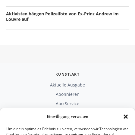
Aktivisten hängen Polizeifoto von Ex-Prinz Andrew im
Louvre auf
KUNST:ART
Aktuelle Ausgabe
Abonnieren
Abo Service
Mediadaten
Einwilligung verwalten
Unterstützen
Um dir ein optimales Erlebnis zu bieten, verwenden wir Technologien wie
RECHTLICHES
Cookies, um Geräteinformationen zu speichern und/oder darauf