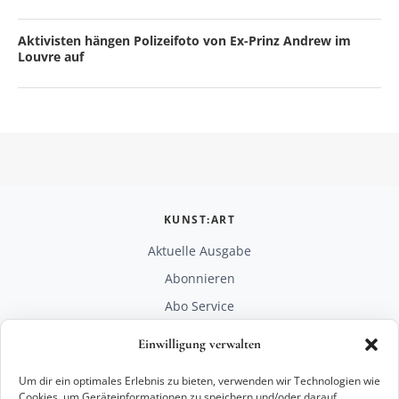
Aktivisten hängen Polizeifoto von Ex-Prinz Andrew im
Louvre auf
KUNST:ART
Aktuelle Ausgabe
Abonnieren
Abo Service
Mediadaten
Einwilligung verwalten
Unterstützen
Um dir ein optimales Erlebnis zu bieten, verwenden wir Technologien wie
RECHTLICHES
Cookies, um Geräteinformationen zu speichern und/oder darauf