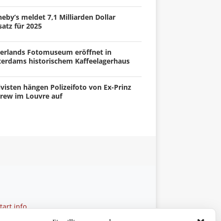
eby’s meldet 7,1 Milliarden Dollar
atz für 2025
erlands Fotomuseum eröffnet in
terdams historischem Kaffeelagerhaus
visten hängen Polizeifoto von Ex-Prinz
rew im Louvre auf
art.info
 28 27 21