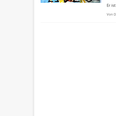
Er is
Von
D