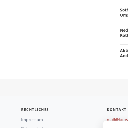
Soth
Ums
Ned
Rot
Akti
And
RECHTLICHES
KONTAKT
Impressum
mail@kunst
+49 221 29