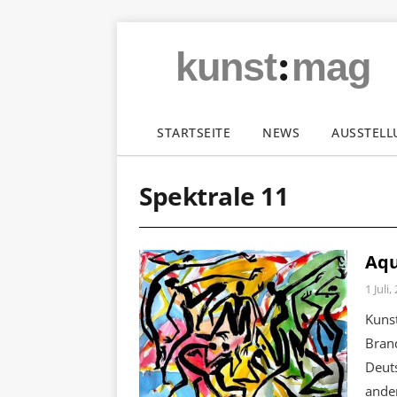
:
kunst
mag
STARTSEITE
NEWS
AUSSTEL
Spektrale 11
Aqu
1 Juli,
Kuns
Bran
Deuts
ande