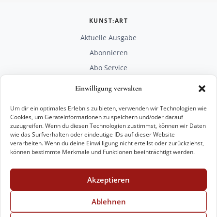
KUNST:ART
Aktuelle Ausgabe
Abonnieren
Abo Service
Mediadaten
Einwilligung verwalten
Unterstützen
Um dir ein optimales Erlebnis zu bieten, verwenden wir Technologien wie
RECHTLICHES
Cookies, um Geräteinformationen zu speichern und/oder darauf
zuzugreifen. Wenn du diesen Technologien zustimmst, können wir Daten
Impressum
wie das Surfverhalten oder eindeutige IDs auf dieser Website
Datenschutz
verarbeiten. Wenn du deine Einwilligung nicht erteilst oder zurückziehst,
können bestimmte Merkmale und Funktionen beeinträchtigt werden.
KONTAKT
mail@kunstart.info
Akzeptieren
+49 221 29 28 27 21
Weitere Optionen
Ablehnen