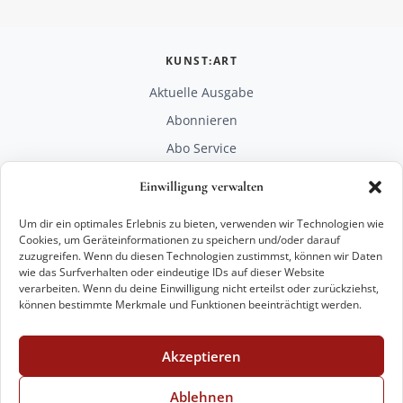
KUNST:ART
Aktuelle Ausgabe
Abonnieren
Abo Service
Mediadaten
Einwilligung verwalten
Unterstützen
Um dir ein optimales Erlebnis zu bieten, verwenden wir Technologien wie
RECHTLICHES
Cookies, um Geräteinformationen zu speichern und/oder darauf
zuzugreifen. Wenn du diesen Technologien zustimmst, können wir Daten
Impressum
wie das Surfverhalten oder eindeutige IDs auf dieser Website
Datenschutz
verarbeiten. Wenn du deine Einwilligung nicht erteilst oder zurückziehst,
können bestimmte Merkmale und Funktionen beeinträchtigt werden.
KONTAKT
mail@kunstart.info
Akzeptieren
+49 221 29 28 27 21
Weitere Optionen
Ablehnen