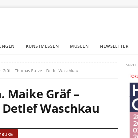
LUNGEN
KUNSTMESSEN
MUSEEN
NEWSLETTER
✕
ANZEI
e Gräf – Thomas Putze – Detlef Waschkau
. Maike Gräf –
 Detlef Waschkau
AMBURG