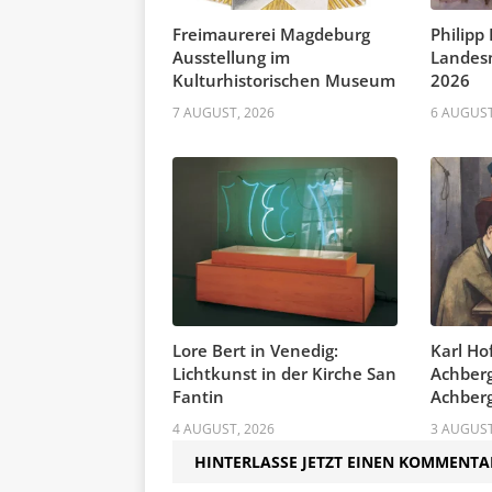
Freimaurerei Magdeburg
Philipp
Ausstellung im
Landes
Kulturhistorischen Museum
2026
7 AUGUST, 2026
6 AUGUST
Lore Bert in Venedig:
Karl Ho
Lichtkunst in der Kirche San
Achberg
Fantin
Achber
4 AUGUST, 2026
3 AUGUST
HINTERLASSE JETZT EINEN KOMMENTA