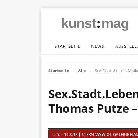
:
kunst
mag
STARTSEITE
NEWS
AUSSTEL
Startseite
Alle
Sex.Stadt.Leben. Maik
Sex.Stadt.Leben
Thomas Putze –
5.5. – 19.8.17 | STERN-WYWIOL GALERIE H