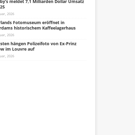
by’s meldet 7,1 Milliarden Dollar Umsatz
025
uar, 2026
lands Fotomuseum eröffnet in
rdams historischem Kaffeelagerhaus
uar, 2026
isten hängen Polizeifoto von Ex-Prinz
w im Louvre auf
uar, 2026