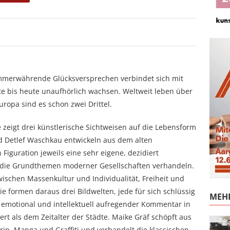
, immerwährende Glücksversprechen verbindet sich mit
e bis heute unaufhörlich wachsen. Weltweit leben über
uropa sind es schon zwei Drittel.
e zeigt drei künstlerische Sichtweisen auf die Lebensform
d Detlef Waschkau entwickeln aus dem alten
Figuration jeweils eine sehr eigene, dezidiert
e die Grundthemen moderner Gesellschaften verhandeln.
ischen Massenkultur und Individualität, Freiheit und
ie formen daraus drei Bildwelten, jede für sich schlüssig
MEHR
 emotional und intellektuell aufregender Kommentar in
rt als dem Zeitalter der Städte. Maike Gräf schöpft aus
ip, Manga und Graffiti und verhandelt die klassischen