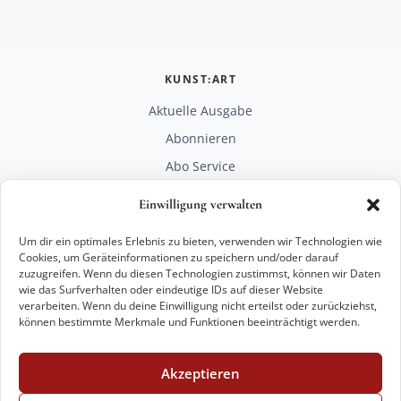
KUNST:ART
Aktuelle Ausgabe
Abonnieren
Abo Service
Mediadaten
Einwilligung verwalten
Unterstützen
Um dir ein optimales Erlebnis zu bieten, verwenden wir Technologien wie
RECHTLICHES
Cookies, um Geräteinformationen zu speichern und/oder darauf
zuzugreifen. Wenn du diesen Technologien zustimmst, können wir Daten
Impressum
wie das Surfverhalten oder eindeutige IDs auf dieser Website
Datenschutz
verarbeiten. Wenn du deine Einwilligung nicht erteilst oder zurückziehst,
können bestimmte Merkmale und Funktionen beeinträchtigt werden.
KONTAKT
mail@kunstart.info
Akzeptieren
+49 221 29 28 27 21